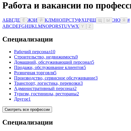
Работа и вакансии по професс
А
Б
В
Г
Д
Е
Ж
З
И
К
Л
М
Н
О
П
Р
С
Т
У
Ф
Х
Ц
Ч
Ш
Э
Ю
#
Ё
Й
Щ
Ы
Я
A
B
C
D
E
F
G
H
I
J
K
L
M
N
O
P
Q
R
S
T
U
V
W
X
Y
Z
Специализации
Рабочий персонал
10
Строительство, недвижимость
9
Домашний, обслуживающий персонал
5
Продажи, обслуживание клиентов
5
Розничная торговля
5
Производство, сервисное обслуживание
3
Транспорт, логистика, перевозки
3
Административный персонал
2
Туризм, гостиницы, рестораны
2
Другое
1
Смотреть все профессии
Специализации