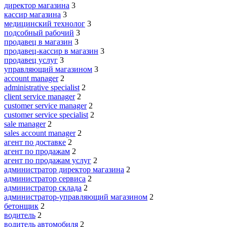
директор магазина
3
кассир магазина
3
медицинский технолог
3
подсобный рабочий
3
продавец в магазин
3
продавец-кассир в магазин
3
продавец услуг
3
управляющий магазином
3
account manager
2
administrative specialist
2
client service manager
2
customer service manager
2
customer service specialist
2
sale manager
2
sales account manager
2
агент по доставке
2
агент по продажам
2
агент по продажам услуг
2
администратор директор магазина
2
администратор сервиса
2
администратор склада
2
администратор-управляющий магазином
2
бетонщик
2
водитель
2
водитель автомобиля
2