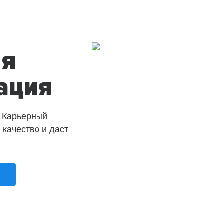
ая
ация
 Карьерный
о качество и даст