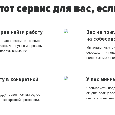
тот сервис для вас, есл
трее найти работу
Вас не при
на собесед
т ваше резюме в течение
ажет, что нужно исправить
Мы знаем, на что
ривлечь внимание
очередь, — и под
поля резюме и по
ту в конкретной
У вас мини
Специалисты подс
акцент, если у в
адут совет, как выгоднее
опыта или его нет
ля конкретной профессии.