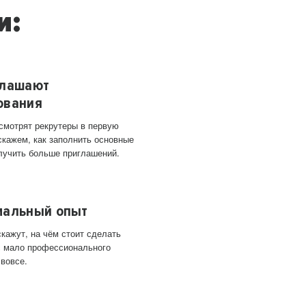
и:
глашают
ования
 смотрят рекрутеры в первую
скажем, как заполнить основные
лучить больше приглашений.
мальный опыт
кажут, на чём стоит сделать
ас мало профессионального
 вовсе.